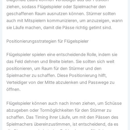
ziehen, sodass Flügelspieler oder Spielmacher den
geschaffenen Raum ausnutzen können. Stürmer sollten
auch mit Mitspielern kommunizieren, um anzuzeigen, wann
sie Läufe machen, damit die Pässe richtig getimt sind.
Positionierungsstrategien für Flügelspieler
Flügelspieler spielen eine entscheidende Rolle, indem sie
das Feld dehnen und Breite bieten. Sie sollten sich weit
positionieren, um Raum für den Stürmer und den
Spielmacher zu schaffen. Diese Positionierung hilft,
Verteidiger von der Mitte abzulenken und Passwege zu
öffnen.
Flügelspieler können auch nach innen ziehen, um Schüsse
abzugeben oder Tormöglichkeiten für den Stürmer zu
schaffen. Das Timing ihrer Läufe, um mit den Pässen des
Spielmachers übereinzustimmen, ist entscheidend, da es