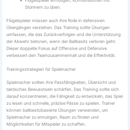
Flügelspieler ermutigen, Kombinationen mit
Stürmern zu üben.
Flügelspieler müssen auch ihre Rolle in defensiven
Übergängen verstehen. Das Training sollte Übungen
umfassen, die das Zurückverfolgen und die Unterstützung
der Abwehr betonen, wenn der Ballbesitz verloren geht.
Dieser doppelte Fokus auf Offensive und Defensive
verbessert den Teamzusammenhalt und die Effektivität.
Trainingsstrategien für Spielmacher
Spielmacher sollten ihre Passfähigkeiten, Übersicht und
taktisches Bewusstsein schärfen. Das Training sollte sich
darauf konzentrieren, die Fähigkeit zu entwickeln, das Spiel
zu lesen und schnelle, präzise Pässe zu spielen. Trainer
können ballbesitzbasierte Übungen verwenden, um
Spielmacher zu ermutigen, Raum zu finden und
Möglichkeiten für Mitspieler zu schaffen.