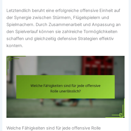
Letztendlich beruht eine erfolgreiche offensive Einheit auf
der Synergie zwischen Stürmern, Flügelspielern und
Spielmachern. Durch Zusammenarbeit und Anpassung an
den Spielverlauf können sie zahlreiche Tormöglichkeiten
schaffen und gleichzeitig defensive Strategien effektiv
kontern.
Welche Fähigkeiten sind für jede offensive Rolle