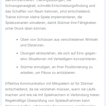
Schussgenauigkeit, schnelle Entscheidungsfindung und
das Schaffen von Raum betonen, sind entscheidend.
Trainer können kleine Spiele implementieren, die
Spielszenarien simulieren, damit Stürmer ihre Fähigkeiten
unter Druck üben können.
Üben von Schüssen aus verschiedenen Winkeln
und Distanzen.
Übungen einbeziehen, die sich auf Eins-gegen-
eins-Situationen mit Verteidigern konzentrieren.
Stürmer ermutigen, an ihrer Positionierung zu
arbeiten, um Pässe zu antizipieren.
Effektive Kommunikation mit Mitspielern ist für Stürmer
entscheidend, da sie verstehen müssen, wann sie Läufe
machen und wie sie mit Spielmachern in Verbindung treten.
Regelmäßige Überprüfung von Spielaufnahmen kann