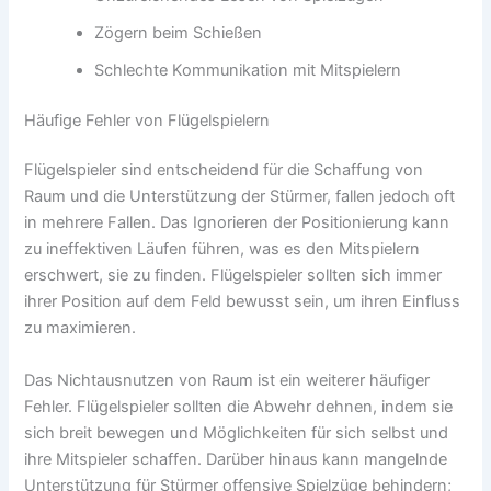
Zögern beim Schießen
Schlechte Kommunikation mit Mitspielern
Häufige Fehler von Flügelspielern
Flügelspieler sind entscheidend für die Schaffung von
Raum und die Unterstützung der Stürmer, fallen jedoch oft
in mehrere Fallen. Das Ignorieren der Positionierung kann
zu ineffektiven Läufen führen, was es den Mitspielern
erschwert, sie zu finden. Flügelspieler sollten sich immer
ihrer Position auf dem Feld bewusst sein, um ihren Einfluss
zu maximieren.
Das Nichtausnutzen von Raum ist ein weiterer häufiger
Fehler. Flügelspieler sollten die Abwehr dehnen, indem sie
sich breit bewegen und Möglichkeiten für sich selbst und
ihre Mitspieler schaffen. Darüber hinaus kann mangelnde
Unterstützung für Stürmer offensive Spielzüge behindern;