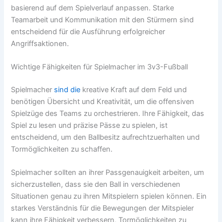
basierend auf dem Spielverlauf anpassen. Starke
Teamarbeit und Kommunikation mit den Stürmern sind
entscheidend für die Ausführung erfolgreicher
Angriffsaktionen.
Wichtige Fähigkeiten für Spielmacher im 3v3-Fußball
Spielmacher
sind die
kreative Kraft auf dem Feld und
benötigen Übersicht und Kreativität, um die offensiven
Spielzüge des Teams zu orchestrieren. Ihre Fähigkeit, das
Spiel zu lesen und präzise Pässe zu spielen, ist
entscheidend, um den Ballbesitz aufrechtzuerhalten und
Tormöglichkeiten zu schaffen.
Spielmacher sollten an ihrer Passgenauigkeit arbeiten, um
sicherzustellen, dass sie den Ball in verschiedenen
Situationen genau zu ihren Mitspielern spielen können. Ein
starkes Verständnis für die Bewegungen der Mitspieler
kann ihre Fähigkeit verbessern, Tormöglichkeiten zu