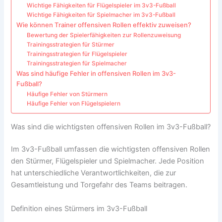
Wichtige Fähigkeiten für Flügelspieler im 3v3-Fußball
Wichtige Fähigkeiten für Spielmacher im 3v3-Fußball
Wie können Trainer offensiven Rollen effektiv zuweisen?
Bewertung der Spielerfähigkeiten zur Rollenzuweisung
Trainingsstrategien für Stürmer
Trainingsstrategien für Flügelspieler
Trainingsstrategien für Spielmacher
Was sind häufige Fehler in offensiven Rollen im 3v3-
Fußball?
Häufige Fehler von Stürmern
Häufige Fehler von Flügelspielern
Was sind die wichtigsten offensiven Rollen im 3v3-Fußball?
Im 3v3-Fußball umfassen die wichtigsten offensiven Rollen
den Stürmer, Flügelspieler und Spielmacher. Jede Position
hat unterschiedliche Verantwortlichkeiten, die zur
Gesamtleistung und Torgefahr des Teams beitragen.
Definition eines Stürmers im 3v3-Fußball