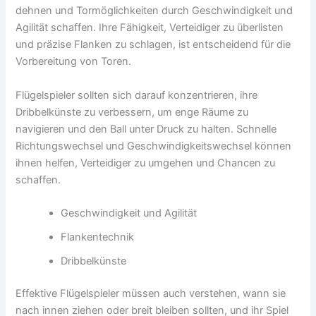
dehnen und Tormöglichkeiten durch Geschwindigkeit und
Agilität schaffen. Ihre Fähigkeit, Verteidiger zu überlisten
und präzise Flanken zu schlagen, ist entscheidend für die
Vorbereitung von Toren.
Flügelspieler sollten sich darauf konzentrieren, ihre
Dribbelkünste zu verbessern, um enge Räume zu
navigieren und den Ball unter Druck zu halten. Schnelle
Richtungswechsel und Geschwindigkeitswechsel können
ihnen helfen, Verteidiger zu umgehen und Chancen zu
schaffen.
Geschwindigkeit und Agilität
Flankentechnik
Dribbelkünste
Effektive Flügelspieler müssen auch verstehen, wann sie
nach innen ziehen oder breit bleiben sollten, und ihr Spiel