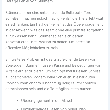
Häufige Fehler von Stürmern
Stürmer spielen eine entscheidende Rolle beim Tore
schießen, machen jedoch häufig Fehler, die ihre Effektivität
einschränken. Ein häufiger Fehler ist das Überengagement
in der Abwehr, was das Team ohne eine primäre Torgefahr
zurücklassen kann. Stürmer sollten sich darauf
konzentrieren, ihre Position zu halten, um bereit für
offensive Möglichkeiten zu sein.
Ein weiteres Problem ist das unzureichende Lesen von
Spielzügen. Stürmer müssen Pässe und Bewegungen von
Mitspielern antizipieren, um sich optimal für einen Schuss
zu positionieren. Zögern beim Schießen in einer guten
Position kann ebenfalls nachteilig sein; Stürmer sollten
entschlossen sein und die Tormöglichkeiten nutzen.
Überengagement in der Abwehr
Unzureichendes Lesen von Spielzügen