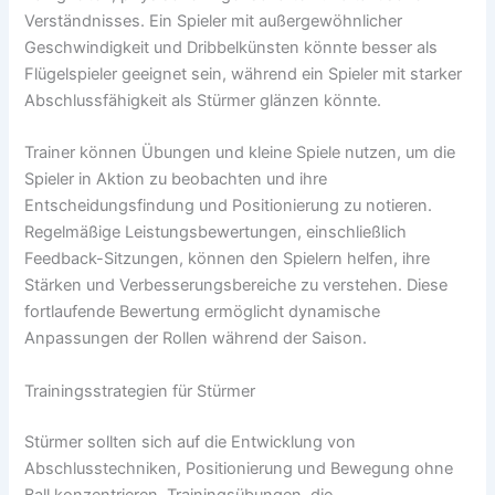
Verständnisses. Ein Spieler mit außergewöhnlicher
Geschwindigkeit und Dribbelkünsten könnte besser als
Flügelspieler geeignet sein, während ein Spieler mit starker
Abschlussfähigkeit als Stürmer glänzen könnte.
Trainer können Übungen und kleine Spiele nutzen, um die
Spieler in Aktion zu beobachten und ihre
Entscheidungsfindung und Positionierung zu notieren.
Regelmäßige Leistungsbewertungen, einschließlich
Feedback-Sitzungen, können den Spielern helfen, ihre
Stärken und Verbesserungsbereiche zu verstehen. Diese
fortlaufende Bewertung ermöglicht dynamische
Anpassungen der Rollen während der Saison.
Trainingsstrategien für Stürmer
Stürmer sollten sich auf die Entwicklung von
Abschlusstechniken, Positionierung und Bewegung ohne
Ball konzentrieren. Trainingsübungen, die