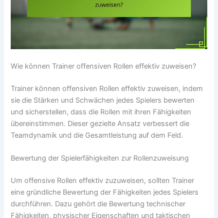
Wie können Trainer offensiven Rollen effektiv zuweisen?
Trainer können offensiven Rollen effektiv zuweisen, indem
sie die Stärken und Schwächen jedes Spielers bewerten
und sicherstellen, dass die Rollen mit ihren Fähigkeiten
übereinstimmen. Dieser gezielte Ansatz verbessert die
Teamdynamik und die Gesamtleistung auf dem Feld.
Bewertung der Spielerfähigkeiten zur Rollenzuweisung
Um offensive Rollen effektiv zuzuweisen, sollten Trainer
eine gründliche Bewertung der Fähigkeiten jedes Spielers
durchführen. Dazu gehört die Bewertung technischer
Fähigkeiten, physischer Eigenschaften und taktischen