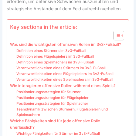
erfordern, um defensive Schwächen auszunutzen und
strategische Abstände auf dem Feld aufrechtzuerhalten.
Key sections in the article:
Was sind die wichtigsten offensiven Rollen im 3v3-Fußball?
Definition eines Stürmers im 3v3-Fußball
Definition eines Flügelspielers im 3v3-Fußball
Definition eines Spielmachers im 3v3-Fußball
Verantwortlichkeiten eines Stürmers im 3v3-Fußball
Verantwortlichkeiten eines Flügelspielers im 3v3-Fußball
Verantwortlichkeiten eines Spielmachers im 3v3-Fußball
Wie interagieren offensive Rollen während eines Spiels?
Positionierungsstrategien für Stürmer
Positionierungsstrategien für Flügelspieler
Positionierungsstrategien für Spielmacher
Teamdynamik zwischen Stürmern, Flügelspielern und
Spielmachern
Welche Fähigkeiten sind für jede offensive Rolle
unerlässlich?
Wichtige Fähigkeiten für Stürmer im 3v3-Fußball